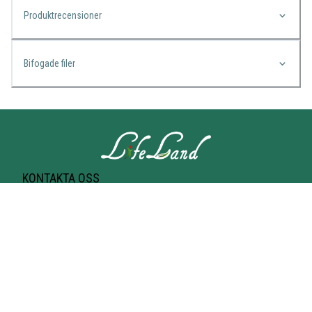
Produktrecensioner
Bifogade filer
KONTAKTA OSS
Lifeland
Norrtullsgatan 25A
113 27 STOCKHOLM