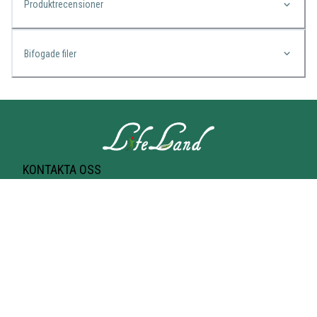
Produktrecensioner
Bifogade filer
KONTAKTA OSS
Lifeland
Norrtullsgatan 25A
113 27 STOCKHOLM
T-bana Odenplan