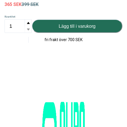
365
SEK
399
SEK
Kvantitet
Lägg till i varukorg
fri frakt över
700 SEK