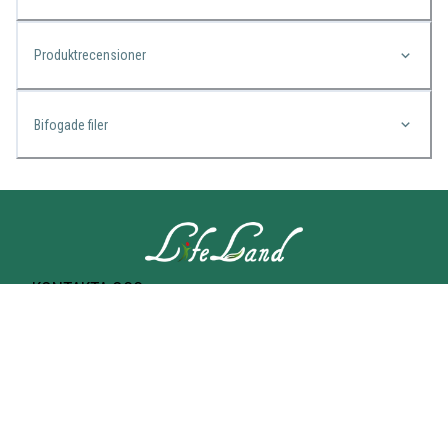
Produktrecensioner
Bifogade filer
KONTAKTA OSS
Lifeland
Norrtullsgatan 25A
113 27 STOCKHOLM