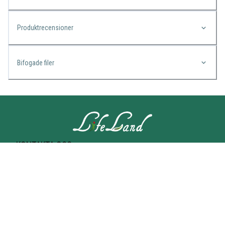
Produktrecensioner
Bifogade filer
KONTAKTA OSS
Lifeland
Norrtullsgatan 25A
113 27 STOCKHOLM