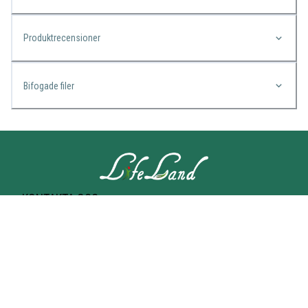
Produktrecensioner
Bifogade filer
KONTAKTA OSS
Lifeland
Norrtullsgatan 25A
113 27 STOCKHOLM