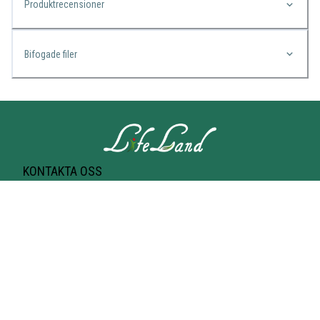
Produktrecensioner
Bifogade filer
KONTAKTA OSS
Lifeland
Norrtullsgatan 25A
113 27 STOCKHOLM
T-bana Odenplan