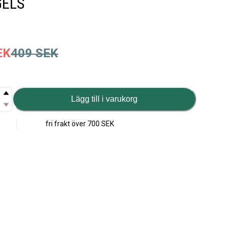
GELS
EK
409
SEK
Lägg till i varukorg
fri frakt över
700 SEK