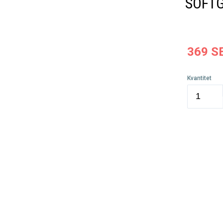
SOFT
369
S
Kvantitet