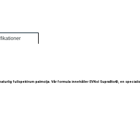
fikationer
aturlig fullspektrum palmolja. Vår formula innehåller EVNol SupraBio®, en speciali