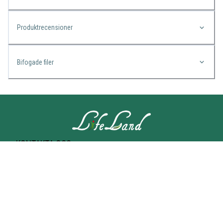
Produktrecensioner
Bifogade filer
KONTAKTA OSS
Lifeland
Norrtullsgatan 25A
113 27 STOCKHOLM