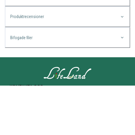
Produktrecensioner
Bifogade filer
KONTAKTA OSS
Lifeland
Norrtullsgatan 25A
113 27 STOCKHOLM