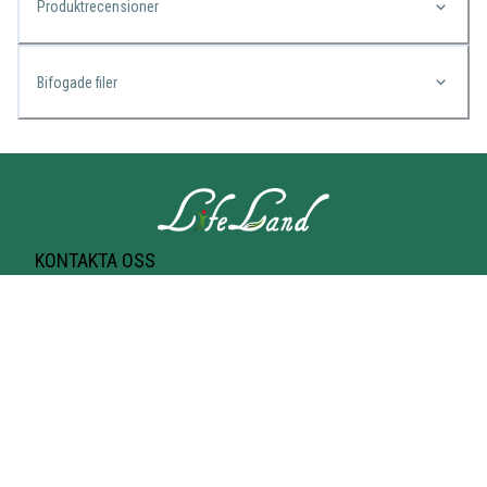
Produktrecensioner
Bifogade filer
KONTAKTA OSS
Lifeland
Norrtullsgatan 25A
113 27 STOCKHOLM
T-bana Odenplan