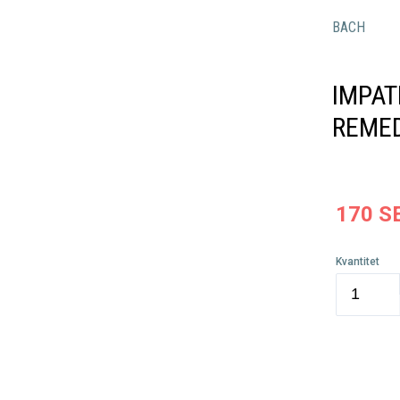
BACH
IMPAT
REME
170
S
Kvantitet