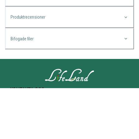
Produktrecensioner
Bifogade filer
KONTAKTA OSS
Lifeland
Norrtullsgatan 25A
113 27 STOCKHOLM