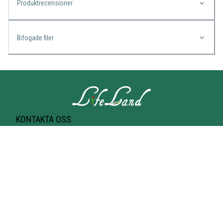
Produktrecensioner
Bifogade filer
KONTAKTA OSS
Lifeland
Norrtullsgatan 25A
113 27 STOCKHOLM
T-bana Odenplan