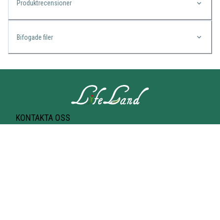
Produktrecensioner
Bifogade filer
KONTAKTA OSS
Lifeland
Norrtullsgatan 25A
113 27 STOCKHOLM
T-bana Odenplan