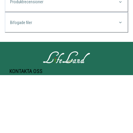
Produktrecensioner
Bifogade filer
KONTAKTA OSS
Lifeland
Norrtullsgatan 25A
113 27 STOCKHOLM
T-bana Odenplan