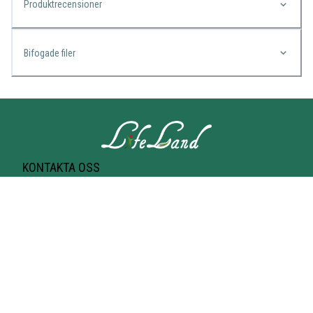
Produktrecensioner
Bifogade filer
KONTAKTA OSS
Lifeland
Norrtullsgatan 25A
113 27 STOCKHOLM
T-bana Odenplan