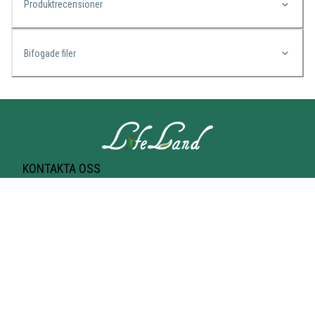
Produktrecensioner
Bifogade filer
KONTAKTA OSS
Lifeland
Norrtullsgatan 25A
113 27 STOCKHOLM
T-bana Odenplan