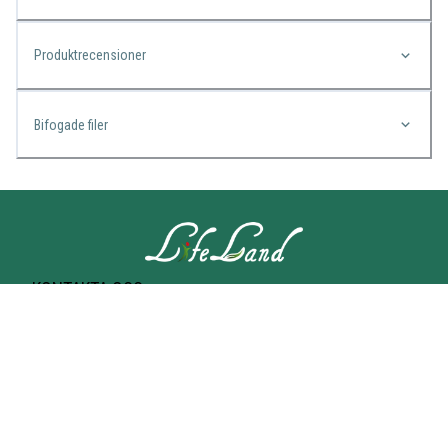
Produktrecensioner
Bifogade filer
KONTAKTA OSS
Lifeland
Norrtullsgatan 25A
113 27 STOCKHOLM