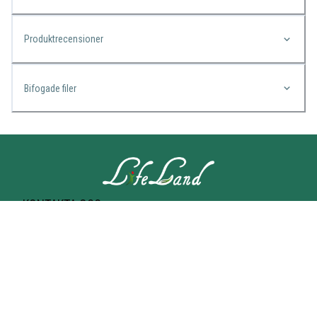
Produktrecensioner
Bifogade filer
KONTAKTA OSS
Lifeland
Norrtullsgatan 25A
113 27 STOCKHOLM