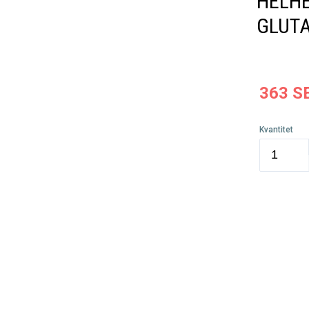
HELH
GLUT
363
S
Kvantitet