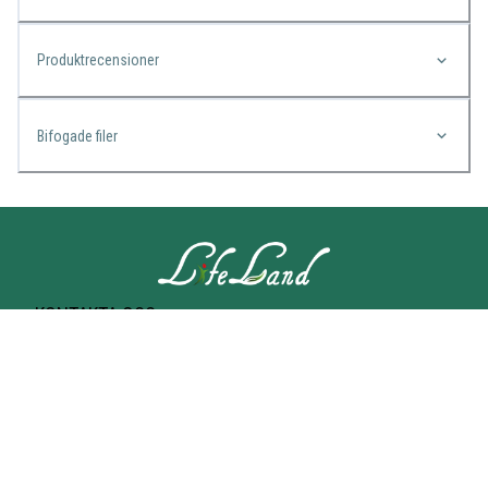
Produktrecensioner
Bifogade filer
KONTAKTA OSS
Lifeland
Norrtullsgatan 25A
113 27 STOCKHOLM