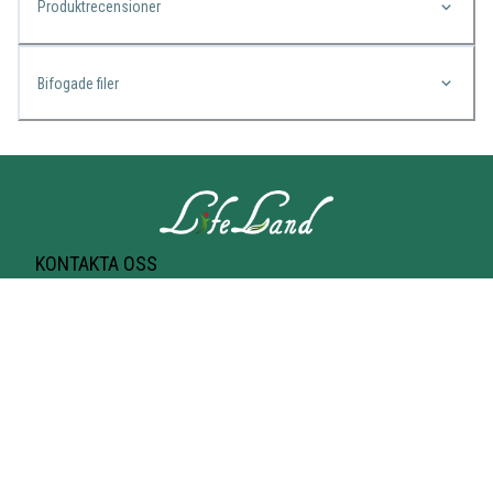
Produktrecensioner
Bifogade filer
KONTAKTA OSS
Lifeland
Norrtullsgatan 25A
113 27 STOCKHOLM
T-bana Odenplan