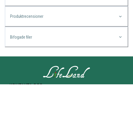
Produktrecensioner
Bifogade filer
KONTAKTA OSS
Lifeland
Norrtullsgatan 25A
113 27 STOCKHOLM