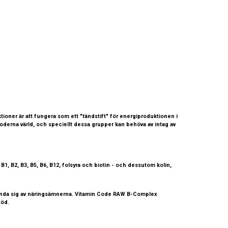
nktioner är att fungera som ett "tändstift" för energiproduktionen i
 moderna värld, och speciellt dessa grupper kan behöva av intag av
, B2, B3, B5, B6, B12, folsyra och biotin - och dessutom kolin,
 använda sig av näringsämnerna. Vitamin Code RAW B-Complex
töd.