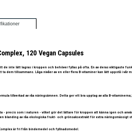
fikationer
-Complex, 120 Vegan Capsules
att de inte lätt lagras i kroppen och behöver fyllas på ofta. En av deras viktigaste fu
tt ta dem tillsammans. Låga nivåer av en eller flera B-vitaminer kan lätt uppstå i vår
a tillverkad av råa näringsämnen. Detta ger ett bra upptag av alla B-vitaminerna; B1
akta - precis som i naturen - vilket gör det lättare för kroppen att känna igen och
n blanding av råa ekologiska frukt- och grönsaksextrakt för extra näringsmässigt s
Komplex är fri från bindemedel och fyllnadsmedel.