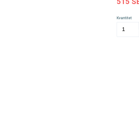
515
S
Kvantitet