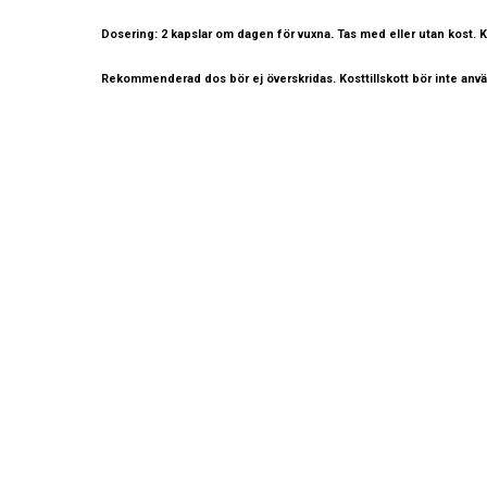
Dosering:
2 kapslar om dagen för vuxna. Tas med eller utan kost. Ka
Rekommenderad dos bör ej överskridas. Kosttillskott bör inte använd
KONTAKTA OSS
INFORMATION