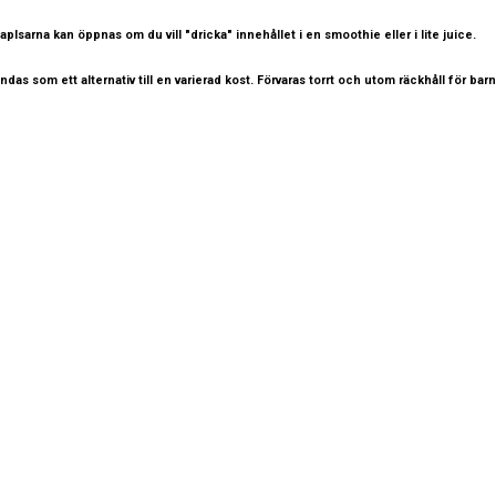
plsarna kan öppnas om du vill "dricka" innehållet i en smoothie eller i lite juice.
as som ett alternativ till en varierad kost. Förvaras torrt och utom räckhåll för barn
LÄNKAR
OM OSS