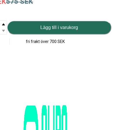
EK
575
SEK
Lägg till i varukorg
fri frakt över
700 SEK