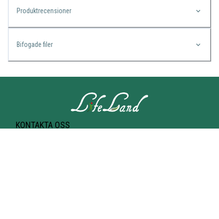
Produktrecensioner
Bifogade filer
KONTAKTA OSS
Lifeland
Norrtullsgatan 25A
113 27 STOCKHOLM