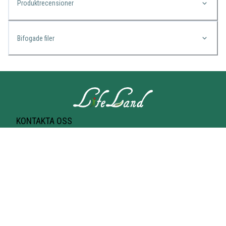
Produktrecensioner
Bifogade filer
KONTAKTA OSS
Lifeland
Norrtullsgatan 25A
113 27 STOCKHOLM
T-bana Odenplan