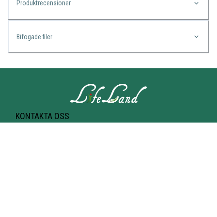
Produktrecensioner
Bifogade filer
KONTAKTA OSS
Lifeland
Norrtullsgatan 25A
113 27 STOCKHOLM
T-bana Odenplan