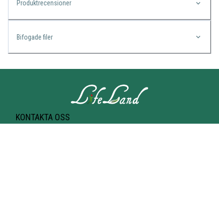
Produktrecensioner
Bifogade filer
KONTAKTA OSS
Lifeland
Norrtullsgatan 25A
113 27 STOCKHOLM
T-bana Odenplan