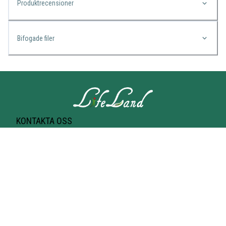
Produktrecensioner
Bifogade filer
KONTAKTA OSS
Lifeland
Norrtullsgatan 25A
113 27 STOCKHOLM
T-bana Odenplan