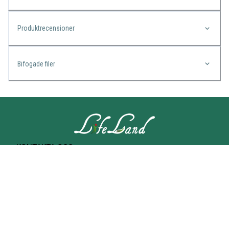
Produktrecensioner
Bifogade filer
KONTAKTA OSS
Lifeland
Norrtullsgatan 25A
113 27 STOCKHOLM