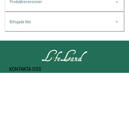
Produktrecensioner
Bifogade filer
KONTAKTA OSS
Lifeland
Norrtullsgatan 25A
113 27 STOCKHOLM
T-bana Odenplan