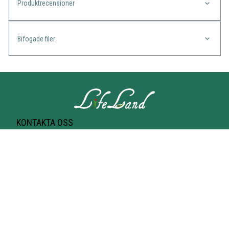
Produktrecensioner
Bifogade filer
KONTAKTA OSS
Lifeland
Norrtullsgatan 25A
113 27 STOCKHOLM
T-bana Odenplan