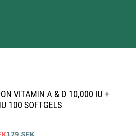
ON VITAMIN A & D 10,000 IU +
 IU 100 SOFTGELS
EK
179
SEK