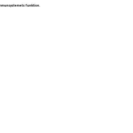
h immunsystemets funktion.
é är att kunna erbjuda
a kvalitet inom varje
tsbranschen.Vi
så kvalificerad