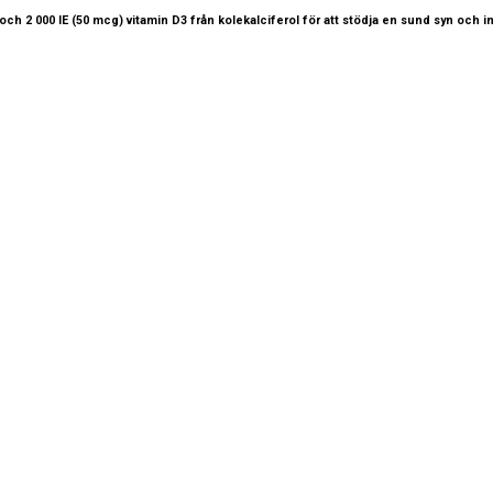
t och 2 000 IE (50 mcg) vitamin D3 från kolekalciferol för att stödja en sund syn oc
LÄNKAR
OM OSS
llkor
Sortiment
Vår affärsid
bästa möjlig
ing
segment i
kosttillskot
erbjuder ock