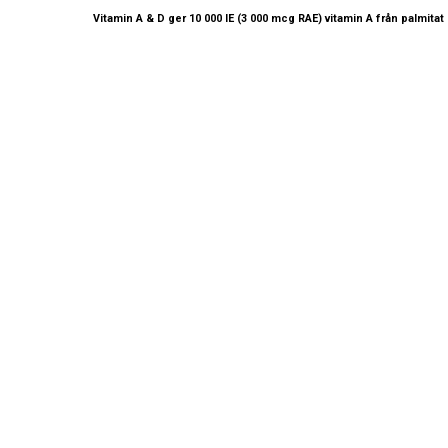
Vitamin A & D ger 10 000 IE (3 000 mcg RAE) vitamin A från palmita
KONTAKTA OSS
INFORMATION
Köp- och leveransvi
Lifeland
Butik och avhämtn
Integritetspolicy
Norrtullsgatan 25A