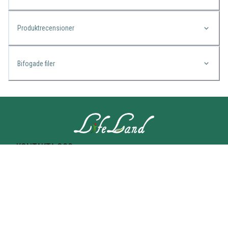
Produktrecensioner
Bifogade filer
KONTAKTA OSS
Lifeland
Norrtullsgatan 25A
113 27 STOCKHOLM