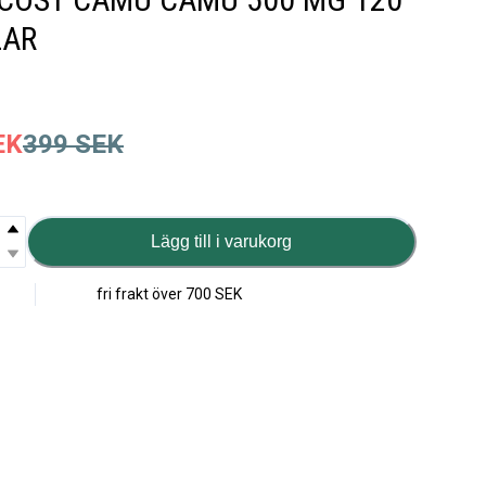
LAR
EK
399
SEK
Lägg till i varukorg
fri frakt över
700 SEK