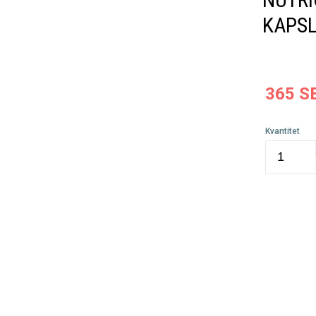
KAPS
365
S
Kvantitet