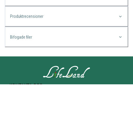
Produktrecensioner
Bifogade filer
KONTAKTA OSS
Lifeland
Norrtullsgatan 25A
113 27 STOCKHOLM