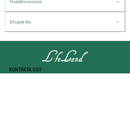
Produktrecensioner
Bifogade filer
KONTAKTA OSS
Lifeland
Norrtullsgatan 25A
113 27 STOCKHOLM
T-bana Odenplan