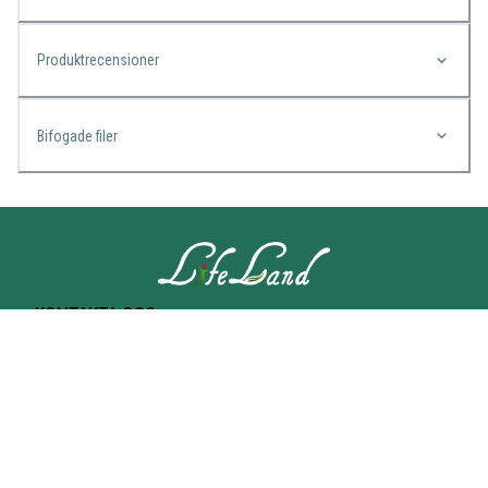
Produktrecensioner
Bifogade filer
KONTAKTA OSS
Lifeland
Norrtullsgatan 25A
113 27 STOCKHOLM