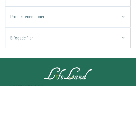
Produktrecensioner
Bifogade filer
KONTAKTA OSS
Lifeland
Norrtullsgatan 25A
113 27 STOCKHOLM