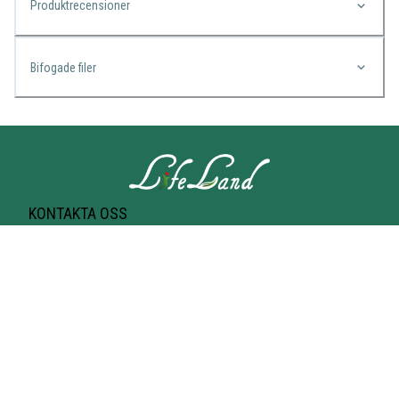
Produktrecensioner
Bifogade filer
KONTAKTA OSS
Lifeland
Norrtullsgatan 25A
113 27 STOCKHOLM
T-bana Odenplan