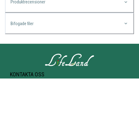
Produktrecensioner
Bifogade filer
KONTAKTA OSS
Lifeland
Norrtullsgatan 25A
113 27 STOCKHOLM
T-bana Odenplan