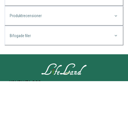
Produktrecensioner
Bifogade filer
KONTAKTA OSS
Lifeland
Norrtullsgatan 25A
113 27 STOCKHOLM