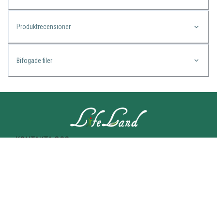
Produktrecensioner
Bifogade filer
KONTAKTA OSS
Lifeland
Norrtullsgatan 25A
113 27 STOCKHOLM