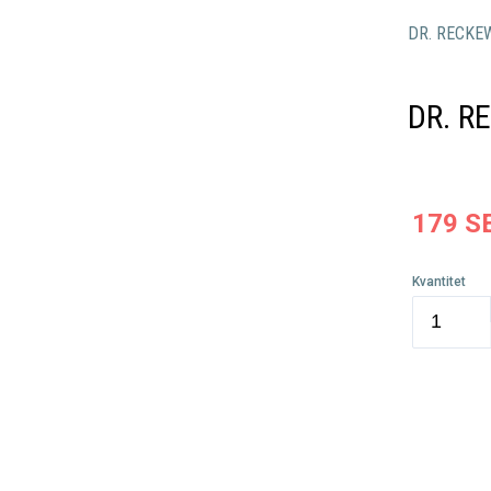
DR. RECKE
DR. R
179
S
Kvantitet