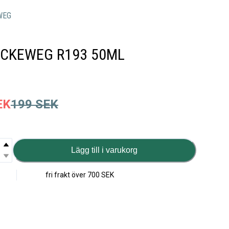
WEG
ECKEWEG R193 50ML
EK
199
SEK
Lägg till i varukorg
fri frakt över
700 SEK