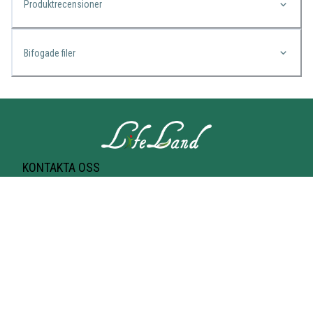
Produktrecensioner
Bifogade filer
KONTAKTA OSS
Lifeland
Norrtullsgatan 25A
113 27 STOCKHOLM
T-bana Odenplan