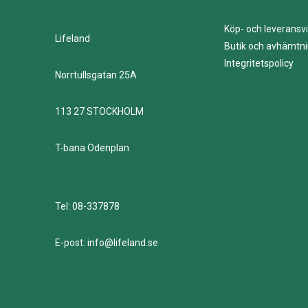
Köp- och leveransvi
Lifeland
Butik och avhämtn
Integritetspolicy
Norrtullsgatan 25A
113 27 STOCKHOLM
T-bana Odenplan
Tel: 08-337878
E-post: info@lifeland.se