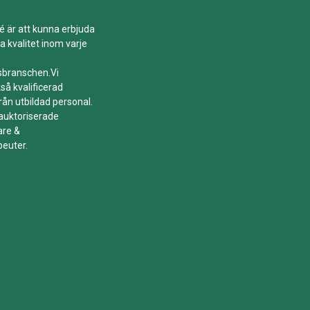
é är att kunna erbjuda
a kvalitet inom varje
tsbranschen.Vi
så kvalificerad
rån utbildad personal.
 auktoriserade
are &
peuter.