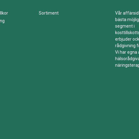
llkor
Sortiment
Vår affärsid
bästa möjlig
ing
segment i
kosttillskot
erbjuder ock
rådgivning f
Vi har egna
hälsorådgiv
näringstera