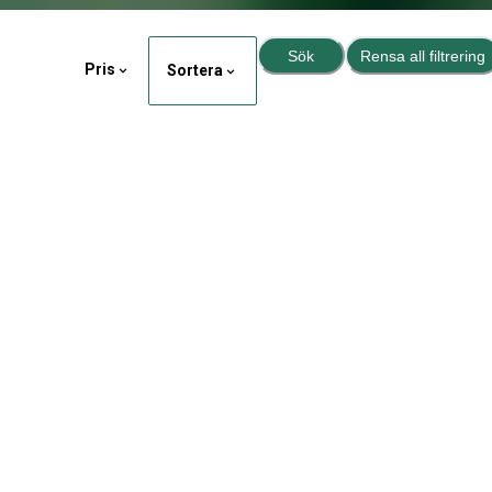
Sök
Rensa all filtrering
Pris
Sortera