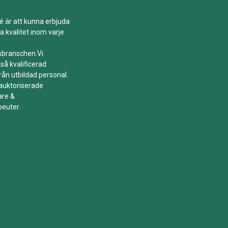
é är att kunna erbjuda
a kvalitet inom varje
tsbranschen.Vi
så kvalificerad
rån utbildad personal.
 auktoriserade
are &
peuter.