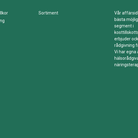
llkor
Sortiment
Vår affärsid
bästa möjlig
ing
segment i
kosttillskot
erbjuder ock
rådgivning f
Vi har egna
hälsorådgiv
näringstera