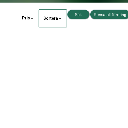
Sök
Rensa all filtrering
Pris
Sortera