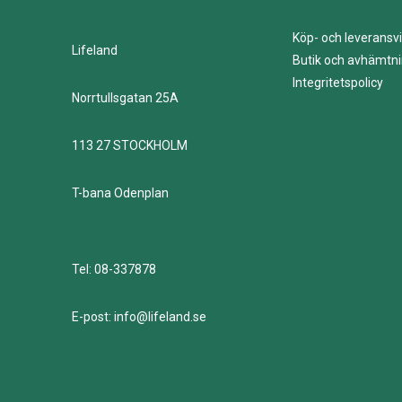
Köp- och leveransvi
Lifeland
Butik och avhämtn
Integritetspolicy
Norrtullsgatan 25A
113 27 STOCKHOLM
T-bana Odenplan
Tel: 08-337878
E-post: info@lifeland.se