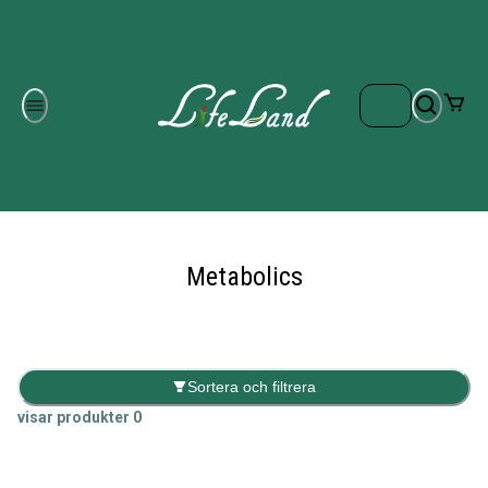
Om oss
Gratis frakt på ordrar över 700 kr
Kontakta oss
Metabolics
Sortera och filtrera
visar produkter
0