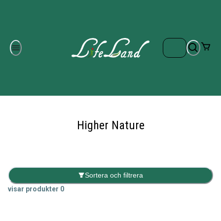
Om oss
Gratis frakt på ordrar över 700 kr
Kontakta oss
Higher Nature
Sortera och filtrera
visar produkter
0